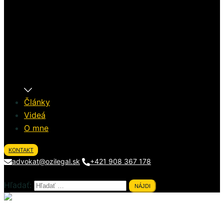
Články
Videá
O mne
KONTAKT
advokat@ozilegal.sk
+421 908 367 178
Hľadať:
Close
menu