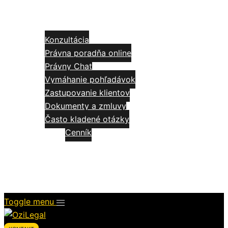
Domov
Služby
Konzultácia
Právna poradňa online
Právny Chat
Vymáhanie pohľadávok
Zastupovanie klientov
Dokumenty a zmluvy
Často kladené otázky
Cenník
Články
Videá
O mne
Toggle menu