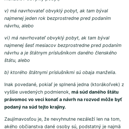
v) má navrhovateľ obvyklý pobyt, ak tam býval
najmenej jeden rok bezprostredne pred podaním
návrhu, alebo
vi) má navrhovateľ obvyklý pobyt, ak tam býval
najmenej šesť mesiacov bezprostredne pred podaním
návrhu a je štátnym príslušníkom daného členského
štátu, alebo
b) ktorého štátnymi príslušníkmi sú obaja manželia.
Inak povedané, pokiaľ je splnená jedna (ktorákoľvek) z
vyššie uvedených podmienok,
má súd daného štátu
právomoc vo veci konať a návrh na rozvod môže byť
podaný na súd tejto krajiny.
Zaujímavosťou je, že nevyhnutne nezáleží len na tom,
akého občianstva dané osoby sú, podstatný je najmä