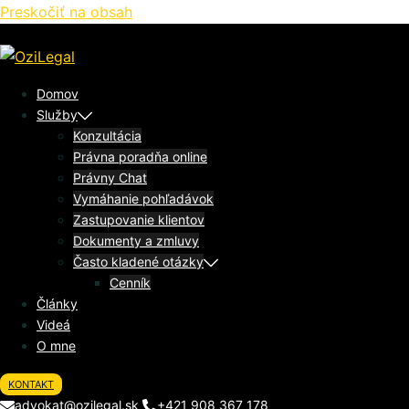
Preskočiť na obsah
Domov
Služby
Konzultácia
Právna poradňa online
Právny Chat
Vymáhanie pohľadávok
Zastupovanie klientov
Dokumenty a zmluvy
Často kladené otázky
Cenník
Články
Videá
O mne
KONTAKT
advokat@ozilegal.sk
+421 908 367 178