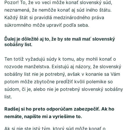
Pozor! To, že vo veci môže konať slovenský súd,
neznamená, že nemôže konať aj súd iného štátu.
Každý štát si pravidlá medzinárodného práva
súkromného môže upraviť podľa seba.
Ďalej je dôležité aj to, že by ste mali mať slovenský
sobášny list.
Ten totiž vyžadujú súdy k tomu, aby mohli konať o
rozvode manželstva. Existujú aj názory, že slovenský
sobášny list nie je potrebný, avšak v konanie sa Vám
potom môže zbytočne predĺžiť kvôli polemike so
súdom, či je, alebo nie je potrebný slovenský sobášny
list.
Radšej si ho preto odporúčam zabezpečiť. Ak ho
nemáte, napíšte mi a vyriešime to.
Ak si nie ste istý tým, ktorý súd môže konať o