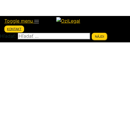
O mne
Toggle menu
KONTAKT
Hľadať: