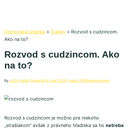
Domovská stránka
»
Články
»
Rozvod s cudzincom.
Ako na to?
Rozvod s cudzincom. Ako
na to?
By
JUDr. Patrik Ozimanič
14. júla 2023
1. mája 2024
Rodinné právo
Rozvod s cudzincom je možno pre niekoho
„strašiakom“ avšak z právneho hľadiska sa ho
netreba