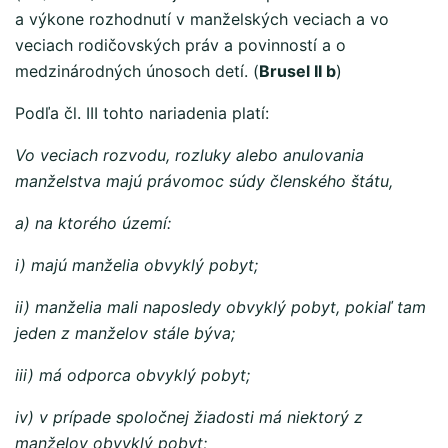
a výkone rozhodnutí v manželských veciach a vo
veciach rodičovských práv a povinností a o
medzinárodných únosoch detí. (
Brusel II b
)
Podľa čl. III tohto nariadenia platí:
Vo veciach rozvodu, rozluky alebo anulovania
manželstva majú právomoc súdy členského štátu,
a) na ktorého území:
i) majú manželia obvyklý pobyt;
ii) manželia mali naposledy obvyklý pobyt, pokiaľ tam
jeden z manželov stále býva;
iii) má odporca obvyklý pobyt;
iv) v prípade spoločnej žiadosti má niektorý z
manželov obvyklý pobyt;