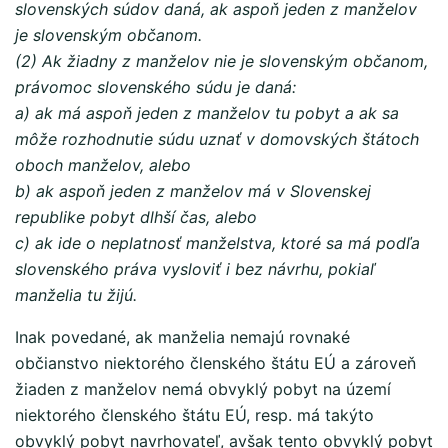
slovenských súdov daná, ak aspoň jeden z manželov
je slovenským občanom.
(2) Ak žiadny z manželov nie je slovenským občanom,
právomoc slovenského súdu je daná:
a) ak má aspoň jeden z manželov tu pobyt a ak sa
môže rozhodnutie súdu uznať v domovských štátoch
oboch manželov, alebo
b) ak aspoň jeden z manželov má v Slovenskej
republike pobyt dlhší čas, alebo
c) ak ide o neplatnosť manželstva, ktoré sa má podľa
slovenského práva vysloviť i bez návrhu, pokiaľ
manželia tu žijú.
Inak povedané, ak manželia nemajú rovnaké
občianstvo niektorého členského štátu EÚ a zároveň
žiaden z manželov nemá obvyklý pobyt na území
niektorého členského štátu EÚ, resp. má takýto
obvyklý pobyt navrhovateľ, avšak tento obvyklý pobyt