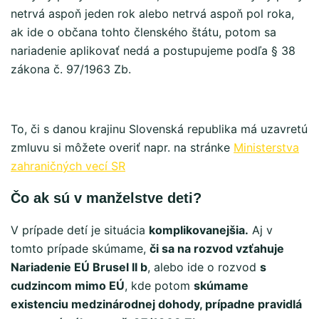
netrvá aspoň jeden rok alebo netrvá aspoň pol roka,
ak ide o občana tohto členského štátu, potom sa
nariadenie aplikovať nedá a postupujeme podľa § 38
zákona č. 97/1963 Zb.
To, či s danou krajinu Slovenská republika má uzavretú
zmluvu si môžete overiť napr. na stránke
Ministerstva
zahraničných vecí SR
Čo ak sú v manželstve deti?
V prípade detí je situácia
komplikovanejšia.
Aj v
tomto prípade skúmame,
či sa na rozvod vzťahuje
Nariadenie EÚ Brusel II b
, alebo ide o rozvod
s
cudzincom mimo EÚ
, kde potom
skúmame
existenciu medzinárodnej dohody, prípadne pravidlá