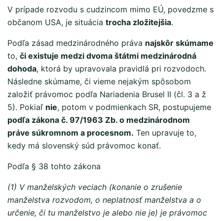
V prípade rozvodu s cudzincom mimo EÚ, povedzme s
občanom USA, je situácia
trocha zložitejšia
.
Podľa zásad medzinárodného práva
najskôr skúmame
to,
či existuje medzi dvoma štátmi medzinárodná
dohoda
, ktorá by upravovala pravidlá pri rozvodoch.
Následne skúmame, či vieme nejakým spôsobom
založiť právomoc podľa Nariadenia Brusel II (čl. 3 a ž
5). Pokiaľ
nie
, potom v podmienkach SR, postupujeme
podľa zákona č. 97/1963 Zb. o medzinárodnom
práve súkromnom a procesnom.
Ten upravuje to,
kedy má slovenský súd právomoc konať.
Podľa § 38 tohto zákona
(1) V manželských veciach (konanie o zrušenie
manželstva rozvodom, o neplatnosť manželstva a o
určenie, či tu manželstvo je alebo nie je) je právomoc