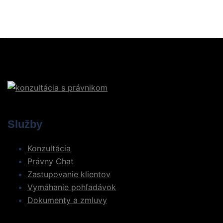
Služby
Konzultácia
Právny Chat
Zastupovanie klientov
Vymáhanie pohľadávok
Dokumenty a zmluvy