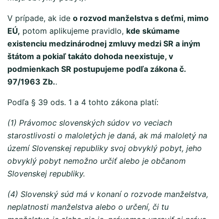
V prípade, ak ide
o rozvod manželstva s deťmi, mimo
EÚ,
potom aplikujeme pravidlo,
kde skúmame
existenciu medzinárodnej zmluvy medzi SR a iným
štátom a pokiaľ takáto dohoda neexistuje, v
podmienkach SR postupujeme podľa zákona č.
97/1963 Zb.
.
Podľa § 39 ods. 1 a 4 tohto zákona platí:
(1) Právomoc slovenských súdov vo veciach
starostlivosti o maloletých je daná, ak má maloletý na
území Slovenskej republiky svoj obvyklý pobyt, jeho
obvyklý pobyt nemožno určiť alebo je občanom
Slovenskej republiky.
(4) Slovenský súd má v konaní o rozvode manželstva,
neplatnosti manželstva alebo o určení, či tu