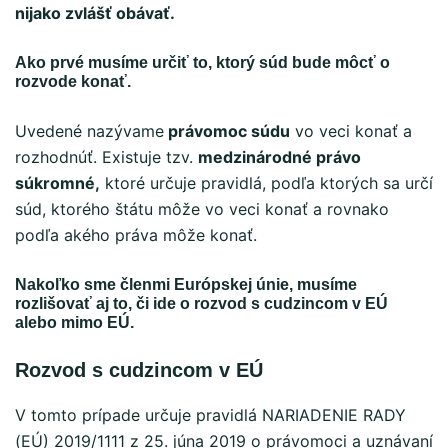
nijako zvlášť obávať.
Ako prvé musíme určiť to, ktorý súd bude môcť o
rozvode konať.
Uvedené nazývame
právomoc súdu
vo veci konať a
rozhodnúť. Existuje tzv.
medzinárodné právo
súkromné,
ktoré určuje pravidlá, podľa ktorých sa určí
súd, ktorého štátu môže vo veci konať a rovnako
podľa akého práva môže konať.
Nakoľko sme členmi Európskej únie, musíme
rozlišovať aj to, či ide o rozvod s cudzincom v EÚ
alebo mimo EÚ.
Rozvod s cudzincom v EÚ
V tomto prípade určuje pravidlá NARIADENIE RADY
(EÚ) 2019/1111 z 25. júna 2019 o právomoci a uznávaní