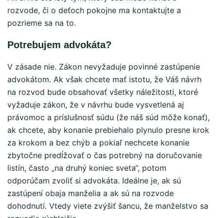
rozvode, či o deťoch pokojne ma kontaktujte a
pozrieme sa na to.
Potrebujem advokáta?
V zásade nie. Zákon nevyžaduje povinné zastúpenie
advokátom. Ak však chcete mať istotu, že Váš návrh
na rozvod bude obsahovať všetky náležitosti, ktoré
vyžaduje zákon, že v návrhu bude vysvetlená aj
právomoc a príslušnosť súdu (že náš súd môže konať),
ak chcete, aby konanie prebiehalo plynulo presne krok
za krokom a bez chýb a pokiaľ nechcete konanie
zbytočne predĺžovať o čas potrebný na doručovanie
listín, často „na druhý koniec sveta“, potom
odporúčam zvoliť si advokáta. Ideálne je, ak sú
zastúpení obaja manželia a ak sú na rozvode
dohodnutí. Vtedy viete zvýšiť šancu, že manželstvo sa