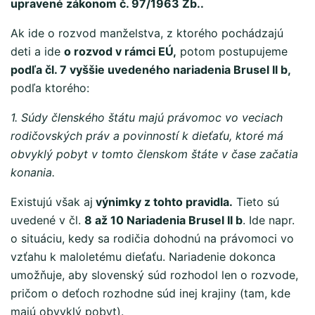
upravené zákonom č. 97/1963 Zb..
Ak ide o rozvod manželstva, z ktorého pochádzajú
deti a ide
o rozvod v rámci EÚ,
potom postupujeme
podľa čl. 7 vyššie uvedeného nariadenia Brusel II b,
podľa ktorého:
1. Súdy členského štátu majú právomoc vo veciach
rodičovských práv a povinností k dieťaťu, ktoré má
obvyklý pobyt v tomto členskom štáte v čase začatia
konania.
Existujú však aj
výnimky z tohto pravidla.
Tieto sú
uvedené v čl.
8 až 10 Nariadenia Brusel II b
. Ide napr.
o situáciu, kedy sa rodičia dohodnú na právomoci vo
vzťahu k maloletému dieťaťu. Nariadenie dokonca
umožňuje, aby slovenský súd rozhodol len o rozvode,
pričom o deťoch rozhodne súd inej krajiny (tam, kde
majú obvyklý pobyt).