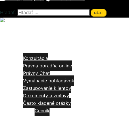
Hľadať:
Close
menu
Domov
Služby
Konzultácia
Právna poradňa online
Právny Chat
Vymáhanie pohľadávok
Zastupovanie klientov
Dokumenty a zmluvy
Často kladené otázky
Cenník
Články
Videá