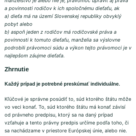
manželstvo je alebo nie je, právomoc upraviť aj práva
a povinnosti rodičov k ich spoločnému dieťaťu, ak
a) dieťa má na území Slovenskej republiky obvyklý
pobyt alebo
b) aspoň jeden z rodičov má rodičovské práva a
povinnosti k tomuto dieťaťu, manželia sa výslovne
podrobili právomoci súdu a výkon tejto právomoci je v
najlepšom záujme dieťaťa.
Zhrnutie
Každý prípad je potrebné preskúmať individuálne.
Kľúčové je správne posúdiť to, súd ktorého štátu môže
vo veci konať. To, súd ktorého štátu má konať závisí
od právneho predpisu, ktorý sa na daný prípad
vzťahuje a tento právny predpis určíme podľa toho, či
sa nachádzame v priestore Európskej únie, alebo nie.