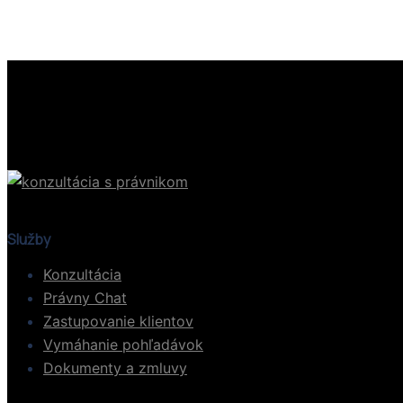
Služby
Konzultácia
Právny Chat
Zastupovanie klientov
Vymáhanie pohľadávok
Dokumenty a zmluvy