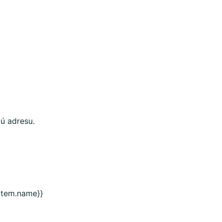
vú adresu.
 item.name}}