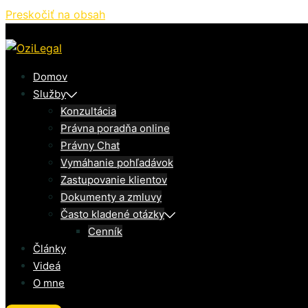
Preskočiť na obsah
Domov
Služby
Konzultácia
Právna poradňa online
Právny Chat
Vymáhanie pohľadávok
Zastupovanie klientov
Dokumenty a zmluvy
Často kladené otázky
Cenník
Články
Videá
O mne