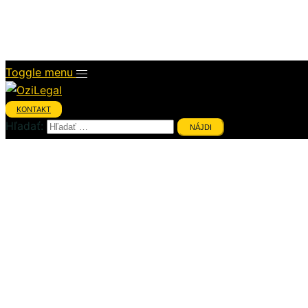
Videá
O mne
Toggle menu
KONTAKT
Hľadať: