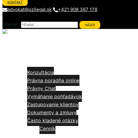
KONTAKT
advokat@ozilegal.sk
+421 908 367 178
Hľadať:
Close
menu
Domov
Služby
Konzultácia
Právna poradňa online
Právny Chat
Vymáhanie pohľadávok
Zastupovanie klientov
Dokumenty a zmluvy
Často kladené otázky
Cenník
Články